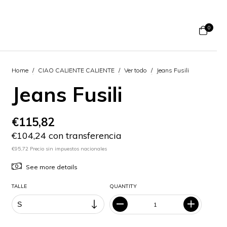
0
Home
/
CIAO CALIENTE CALIENTE
/
Ver todo
/
Jeans Fusili
Jeans Fusili
€115,82
€104,24 con transferencia
€95,72 Precio sin impuestos nacionales
See more details
TALLE
QUANTITY