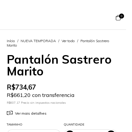
0
Início
/
NUEVA TEMPORADA
/
Ver todo
/
Pantalón Sastrero
Marito
Pantalón Sastrero
Marito
R$734,67
R$661,20 con transferencia
R$607,17 Precio sin impuestos nacionales
Ver mais detalhes
TAMANHO
QUANTIDADE