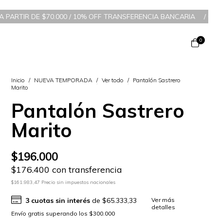
70.000 / 10% OFF TRANSFERENCIA BANCARIA
/
6 CUOTAS SIN INTE
0
Inicio
/
NUEVA TEMPORADA
/
Ver todo
/
Pantalón Sastrero
Marito
Pantalón Sastrero
Marito
$196.000
$176.400 con transferencia
$161.983,47 Precio sin impuestos nacionales
3
cuotas sin interés
de
$65.333,33
Ver más
detalles