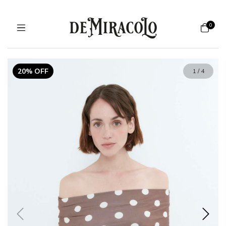
0
20% OFF
1
/
4