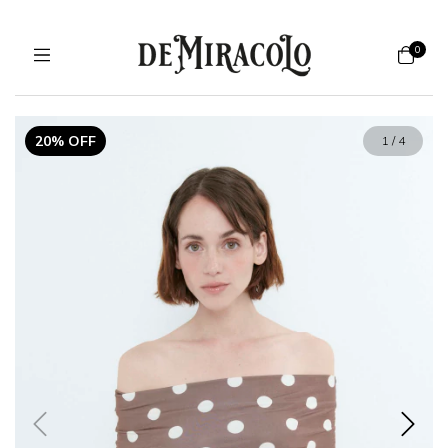
0
20% OFF
1
/
4