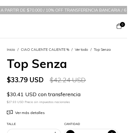
$70.000 / 10% OFF TRANSFERENCIA BANCARIA
/
6 CUOTAS SIN INTE
0
Inicio
/
CIAO CALIENTE CALIENTE %
/
Ver todo
/
Top Senza
Top Senza
$33.79 USD
$42.24 USD
$30.41 USD con transferencia
$27.93 USD Precio sin impuestos nacionales
Ver más detalles
TALLE
CANTIDAD