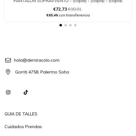
PANTALON SOPRAVVENTO - (copia) - (copia) - (copia)
€72,73
€90,91
€65,46
con transferencia
hola@demiracolo.com
Gorriti 4758, Palermo Soho
GUIA DE TALLES
Cuidados Prendas