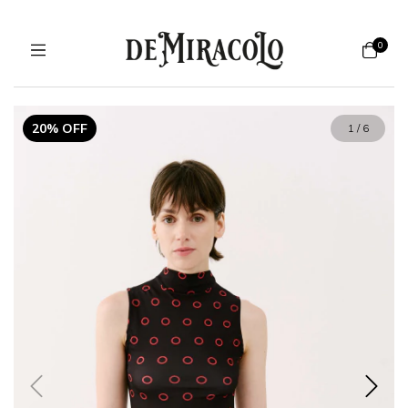
0
20% OFF
1
/
6