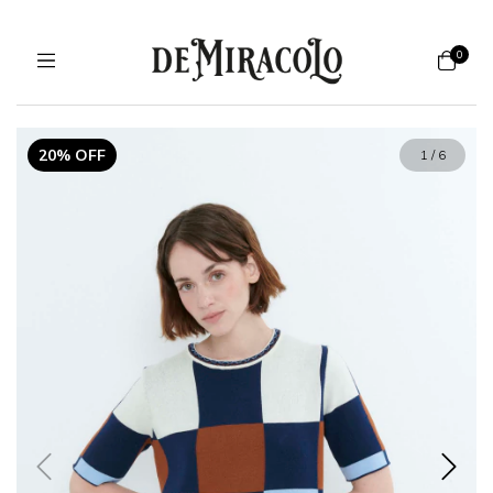
0
20% OFF
1
/
6