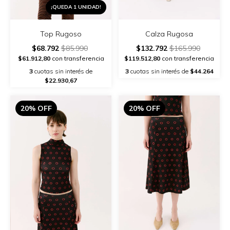
¡QUEDA 1 UNIDAD!
Top Rugoso
Calza Rugosa
$68.792
$85.990
$132.792
$165.990
$61.912,80
con transferencia
$119.512,80
con transferencia
3
cuotas sin interés de
3
cuotas sin interés de
$44.264
$22.930,67
20% OFF
20% OFF