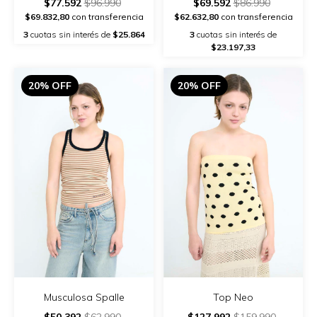
$77.592
$96.990
$69.592
$86.990
$69.832,80
con transferencia
$62.632,80
con transferencia
3
cuotas sin interés de
$25.864
3
cuotas sin interés de
$23.197,33
20% OFF
20% OFF
Musculosa Spalle
Top Neo
$50.392
$62.990
$127.992
$159.990