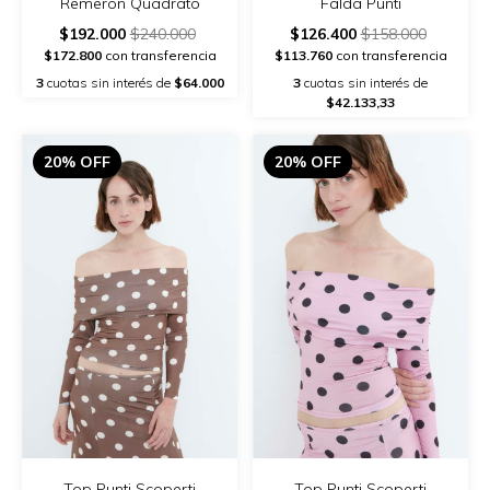
Remerón Quadrato
Falda Punti
$192.000
$240.000
$126.400
$158.000
$172.800
con transferencia
$113.760
con transferencia
3
cuotas sin interés de
$64.000
3
cuotas sin interés de
$42.133,33
20% OFF
20% OFF
Top Punti Scoperti
Top Punti Scoperti