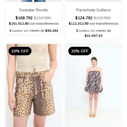
Sweater Rombi
Parachute Sollievo
$168.792
$210.990
$124.792
$155.990
$151.912,80
con transferencia
$112.312,80
con transferencia
3
cuotas sin interés de
$56.264
3
cuotas sin interés de
$41.597,33
20% OFF
20% OFF