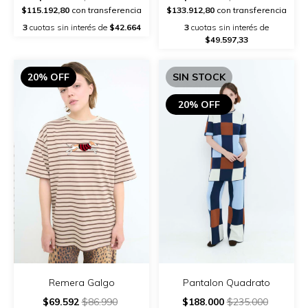
$115.192,80
con transferencia
$133.912,80
con transferencia
3
cuotas sin interés de
$42.664
3
cuotas sin interés de
$49.597,33
20% OFF
SIN STOCK
20% OFF
Remera Galgo
Pantalon Quadrato
$69.592
$86.990
$188.000
$235.000