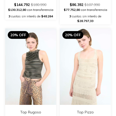
$144.792
$180.990
$86.392
$107.990
$130.312,80
con transferencia
$77.752,80
con transferencia
3
cuotas sin interés de
$48.264
3
cuotas sin interés de
$28.797,33
20% OFF
20% OFF
Top Rugoso
Top Pizzo