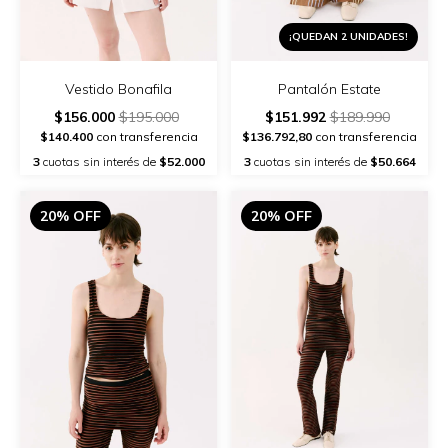
¡QUEDAN 2 UNIDADES!
Vestido Bonafila
Pantalón Estate
$156.000
$195.000
$151.992
$189.990
$140.400
con transferencia
$136.792,80
con transferencia
3
cuotas sin interés de
$52.000
3
cuotas sin interés de
$50.664
20% OFF
20% OFF