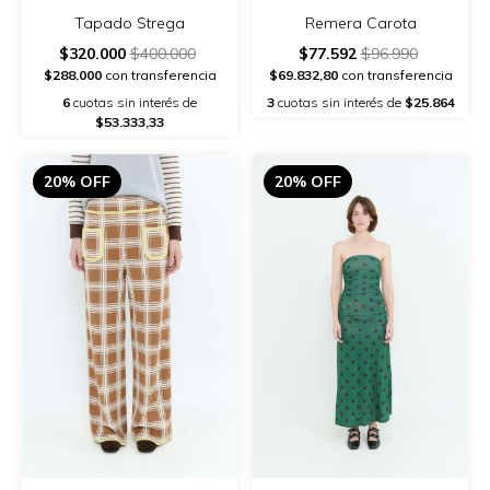
Remera Carota
Tapado Strega
$77.592
$96.990
$320.000
$400.000
$69.832,80
con transferencia
$288.000
con transferencia
3
cuotas sin interés de
$25.864
6
cuotas sin interés de
$53.333,33
20% OFF
20% OFF