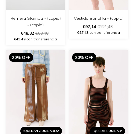
Vestido Bonafila - (copia)
Remera Stampa - (copia)
- (copia)
€97,14
€121,43
€87,43
con transferencia
€48,32
€60,40
€43,49
con transferencia
20% OFF
20% OFF
¡QUEDAN 2 UNIDADES!
¡QUEDA 1 UNIDAD!