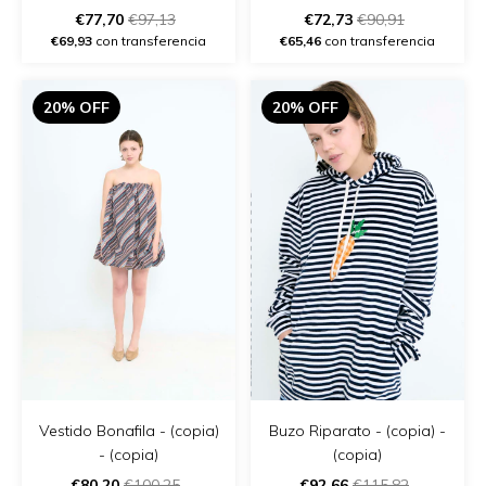
- (copia) - (copia)
€77,70
€97,13
€72,73
€90,91
€69,93
con transferencia
€65,46
con transferencia
20% OFF
20% OFF
Vestido Bonafila - (copia)
Buzo Riparato - (copia) -
- (copia)
(copia)
€80,20
€100,25
€92,66
€115,82