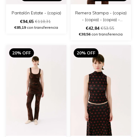
Pantalón Estate - (copia)
Remera Stampa - (copia)
- (copia) - (copia) -
€94,65
€118,31
(copia) - (copia) - (copia)
€85,19
con transferencia
€42,84
€53,55
€38,56
con transferencia
20% OFF
20% OFF