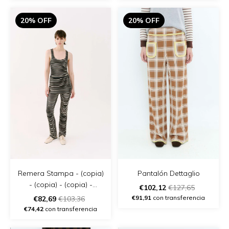
20% OFF
20% OFF
Remera Stampa - (copia)
Pantalón Dettaglio
- (copia) - (copia) -
€102,12
€127,65
(copia) - (copia) - (copia)
€91,91
con transferencia
€82,69
€103,36
€74,42
con transferencia