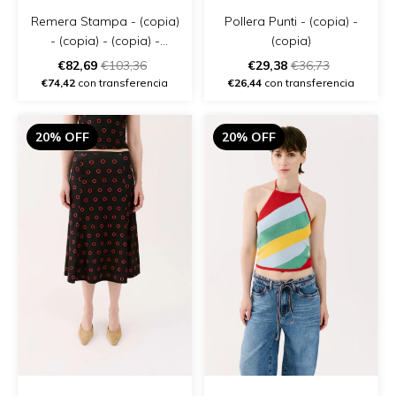
Remera Stampa - (copia)
Pollera Punti - (copia) -
- (copia) - (copia) -
(copia)
(copia) - (copia) - (copia)
€82,69
€103,36
€29,38
€36,73
- (copia)
€74,42
con transferencia
€26,44
con transferencia
20% OFF
20% OFF