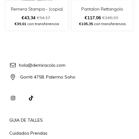
Remera Stampa - (copia)
Pantalon Rettangolo
€43,34
€54,17
€117,06
€146,33
€39,01
con transferencia
€105,35
con transferencia
hola@demiracolo.com
Gorriti 4758, Palermo Soho
GUIA DE TALLES
Cuidados Prendas