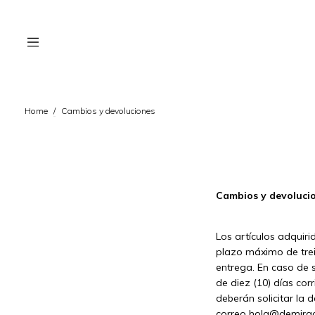
Home
/
Cambios y devoluciones
Cambios y devoluci
Los artículos adquir
plazo máximo de trein
entrega. En caso de s
de diez (10) días cor
deberán solicitar la d
correo
hola@demira