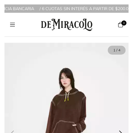
NCIA BANCARIA
/
6 CUOTAS SIN INTERÉS A PARTIR DE $200.000 /
0
1
/
4