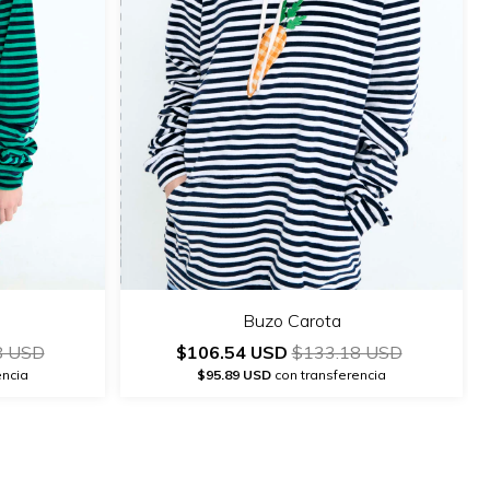
Buzo Carota
8 USD
$106.54 USD
$133.18 USD
encia
$95.89 USD
con transferencia