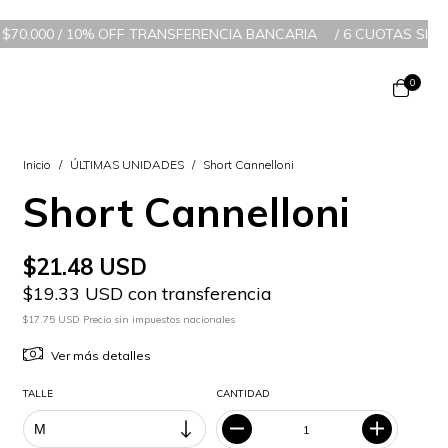
/ 10% OFF TRANSFERENCIA BANCARIA
/
6 CUOTAS SIN INTERÉS A P
0
Inicio
/
ÚLTIMAS UNIDADES
/
Short Cannelloni
Short Cannelloni
$21.48 USD
$19.33 USD con transferencia
$17.75 USD Precio sin impuestos nacionales
Ver más detalles
TALLE
CANTIDAD