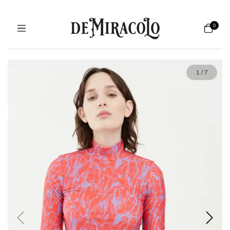
0
1
/
7