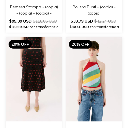
Remera Stampa - (copia)
Pollera Punti - (copia) -
- (copia) - (copia) -
(copia)
(copia) - (copia) - (copia)
$95.09 USD
$118.86 USD
$33.79 USD
$42.24 USD
- (copia)
$85.58 USD
con transferencia
$30.41 USD
con transferencia
20% OFF
20% OFF