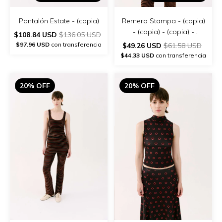
Pantalón Estate - (copia)
Remera Stampa - (copia)
- (copia) - (copia) -
$108.84 USD
$136.05 USD
(copia) - (copia) - (copia)
$97.96 USD
con transferencia
$49.26 USD
$61.58 USD
$44.33 USD
con transferencia
20% OFF
20% OFF