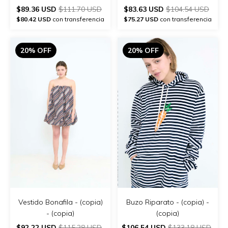
- (copia) - (copia)
$89.36 USD
$111.70 USD
$83.63 USD
$104.54 USD
$80.42 USD
con transferencia
$75.27 USD
con transferencia
20% OFF
20% OFF
Vestido Bonafila - (copia)
Buzo Riparato - (copia) -
- (copia)
(copia)
$92.22 USD
$115.28 USD
$106.54 USD
$133.18 USD