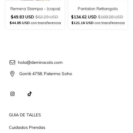
Remera Stampa - (copia)
Pantalon Rettangolo
$49.83 USD
$62.29 USD
$134.62 USD
$168.28 USD
$44.85 USD
con transferencia
$121.16 USD
con transferencia
hola@demiracolo.com
Gorriti 4758, Palermo Soho
GUIA DE TALLES
Cuidados Prendas