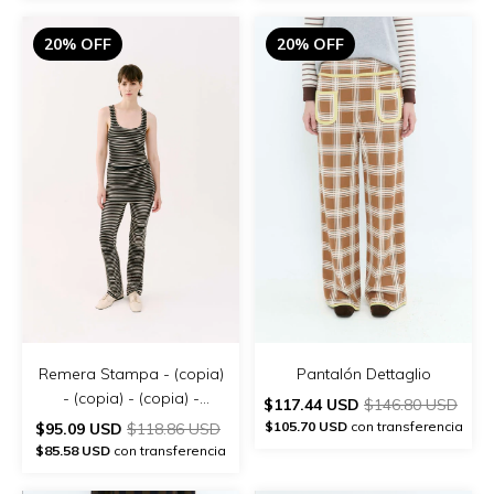
20% OFF
20% OFF
Remera Stampa - (copia)
Pantalón Dettaglio
- (copia) - (copia) -
$117.44 USD
$146.80 USD
(copia) - (copia) - (copia)
$105.70 USD
con transferencia
$95.09 USD
$118.86 USD
$85.58 USD
con transferencia