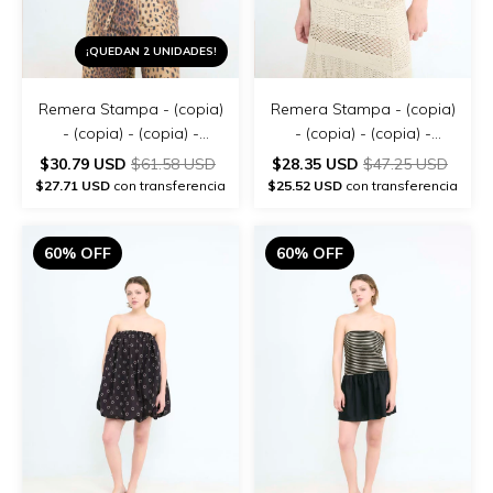
¡QUEDAN 2 UNIDADES!
Remera Stampa - (copia)
Remera Stampa - (copia)
- (copia) - (copia) -
- (copia) - (copia) -
(copia) - (copia)
(copia) - (copia) - (copia)
$30.79 USD
$61.58 USD
$28.35 USD
$47.25 USD
$27.71 USD
con transferencia
$25.52 USD
con transferencia
60% OFF
60% OFF