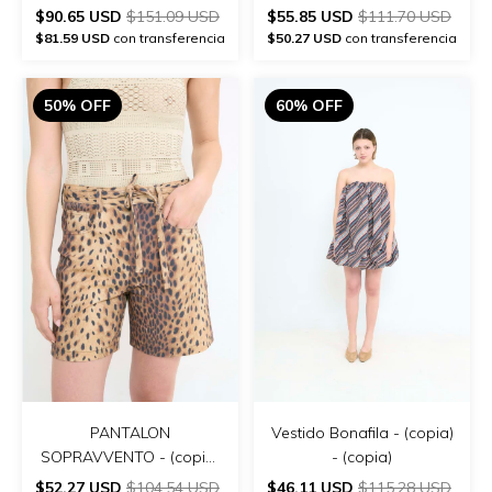
$90.65 USD
$151.09 USD
$55.85 USD
$111.70 USD
$81.59 USD
con transferencia
$50.27 USD
con transferencia
50% OFF
60% OFF
PANTALON
Vestido Bonafila - (copia)
SOPRAVVENTO - (copia)
- (copia)
- (copia) - (copia)
$52.27 USD
$104.54 USD
$46.11 USD
$115.28 USD