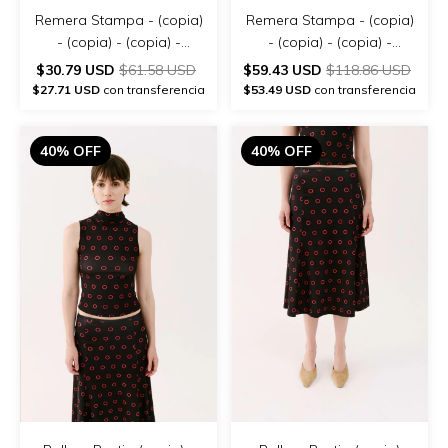
Remera Stampa - (copia)
Remera Stampa - (copia)
- (copia) - (copia) -
- (copia) - (copia) -
(copia) - (copia) - (copia)
(copia) - (copia) - (copia)
$30.79 USD
$61.58 USD
$59.43 USD
$118.86 USD
- (copia)
$27.71 USD
con transferencia
$53.49 USD
con transferencia
40% OFF
40% OFF