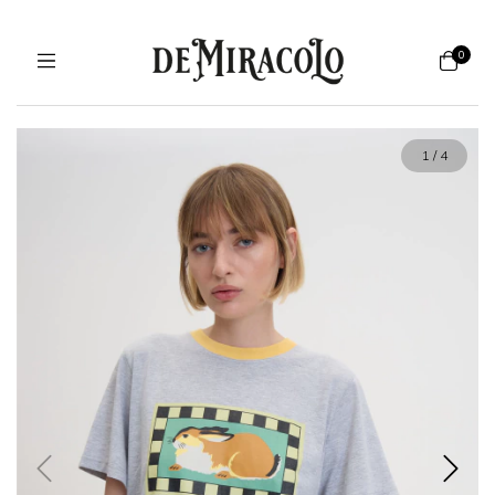
0
1
/
4