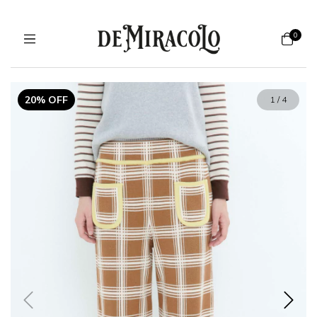
0
20% OFF
1
/
4