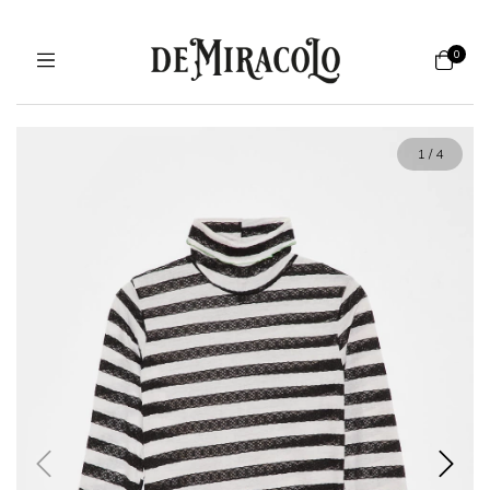
0
1
/
4