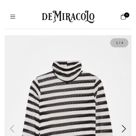
0
1
/
4