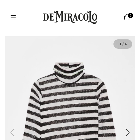
0
1
/
4