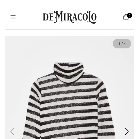
0
1
/
4