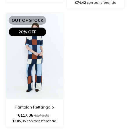
- (copia)
€74,42
con transferencia
OUT OF STOCK
20% OFF
Pantalon Rettangolo
€117,06
€146,33
€105,35
con transferencia