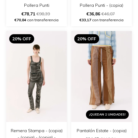
Pollera Punti - (copia)
Pollera Punti
€36,86
€46,07
€78,71
€98,39
€33,17
con transferencia
€70,84
con transferencia
20% OFF
20% OFF
¡QUEDAN 2 UNIDADES!
Remera Stampa - (copia)
Pantalón Estate - (copia)
- (copia) - (copia) -