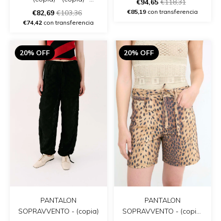
€94,65
€118,31
(copia) - (copia) - (copia)
€85,19
con transferencia
€82,69
€103,36
€74,42
con transferencia
20% OFF
20% OFF
PANTALON
PANTALON
SOPRAVVENTO - (copia)
SOPRAVVENTO - (copia)