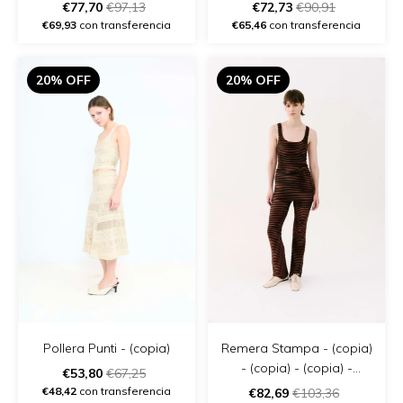
- (copia) - (copia)
€77,70
€97,13
€72,73
€90,91
€69,93
con transferencia
€65,46
con transferencia
20% OFF
20% OFF
Pollera Punti - (copia)
Remera Stampa - (copia)
- (copia) - (copia) -
€53,80
€67,25
(copia) - (copia) - (copia)
€48,42
con transferencia
€82,69
€103,36