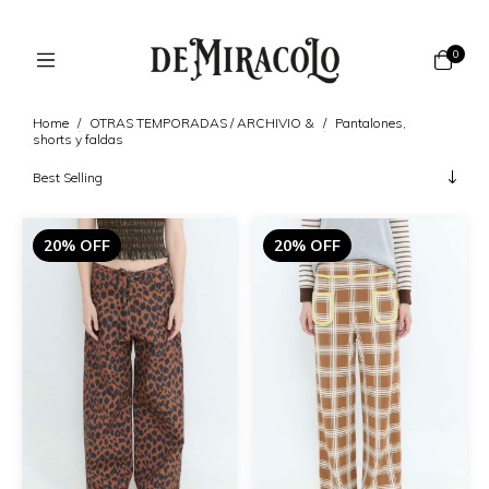
0
Home
/
OTRAS TEMPORADAS / ARCHIVIO &
/
Pantalones,
shorts y faldas
20% OFF
20% OFF