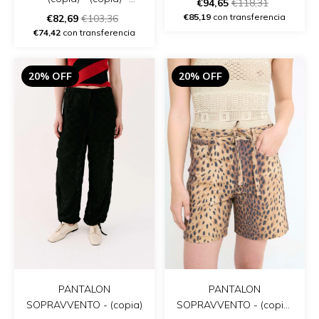
€94,65
€118,31
(copia) - (copia) - (copia)
€85,19
con transferencia
€82,69
€103,36
€74,42
con transferencia
20% OFF
20% OFF
PANTALON
PANTALON
SOPRAVVENTO - (copia)
SOPRAVVENTO - (copia)