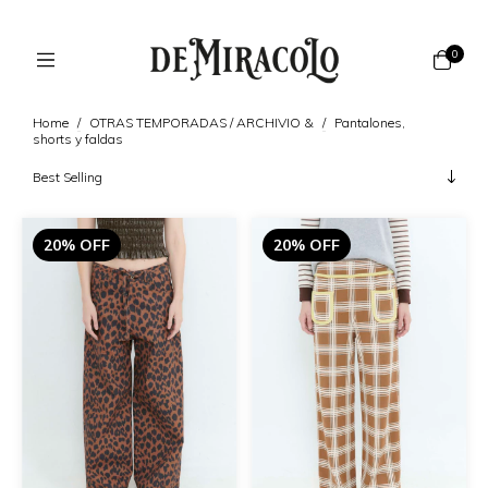
0
Home
/
OTRAS TEMPORADAS / ARCHIVIO &
/
Pantalones,
shorts y faldas
20% OFF
20% OFF