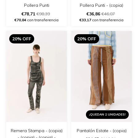
Pollera Punti - (copia)
Pollera Punti
€36,86
€46,07
€78,71
€98,39
€33,17
con transferencia
€70,84
con transferencia
20% OFF
20% OFF
¡QUEDAN 2 UNIDADES!
Remera Stampa - (copia)
Pantalón Estate - (copia)
- (copia) - (copia) -