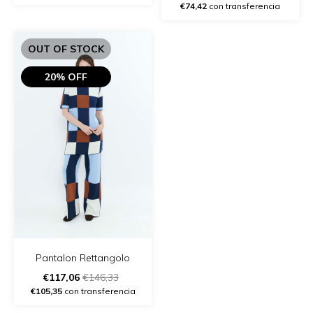
- (copia)
€74,42
con transferencia
OUT OF STOCK
20% OFF
Pantalon Rettangolo
€117,06
€146,33
€105,35
con transferencia