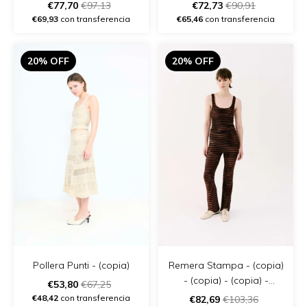
- (copia) - (copia)
€77,70
€97,13
€72,73
€90,91
€69,93
con transferencia
€65,46
con transferencia
20% OFF
20% OFF
Pollera Punti - (copia)
Remera Stampa - (copia)
- (copia) - (copia) -
€53,80
€67,25
(copia) - (copia) - (copia)
€48,42
con transferencia
€82,69
€103,36