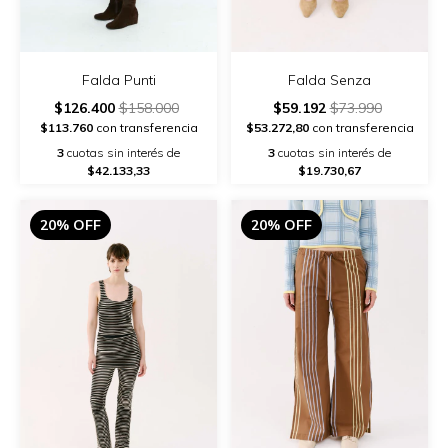
Falda Senza
Falda Punti
$59.192
$73.990
$126.400
$158.000
$53.272,80
con transferencia
$113.760
con transferencia
3
cuotas sin interés de
3
cuotas sin interés de
$19.730,67
$42.133,33
20% OFF
20% OFF