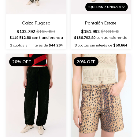
¡QUEDAN 2 UNIDADES!
Calza Rugosa
Pantalón Estate
$132.792
$165.990
$151.992
$189.990
$119.512,80
con transferencia
$136.792,80
con transferencia
3
cuotas sin interés de
$44.264
3
cuotas sin interés de
$50.664
20% OFF
20% OFF