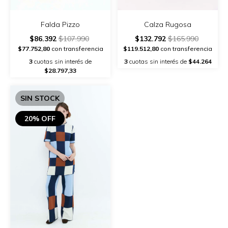
Falda Pizzo
Calza Rugosa
$86.392
$107.990
$132.792
$165.990
$77.752,80
con transferencia
$119.512,80
con transferencia
3
cuotas sin interés de
3
cuotas sin interés de
$44.264
$28.797,33
SIN STOCK
20% OFF