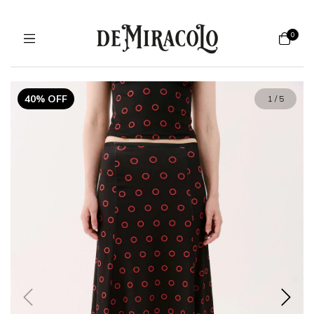
0
40% OFF
1
/
5