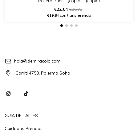
Pollera Punti - (copia) - (copia)
€22,04
€36,73
€19,84
con transferencia
hola@demiracolo.com
Gorriti 4758, Palermo Soho
GUIA DE TALLES
Cuidados Prendas