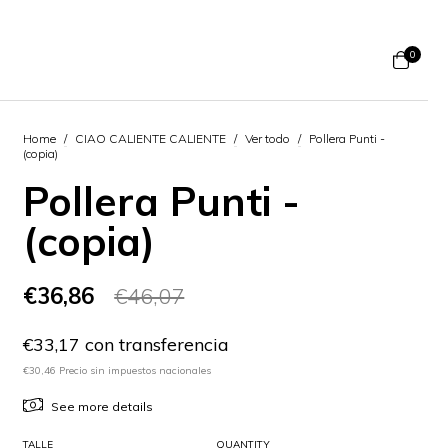
0
Home
/
CIAO CALIENTE CALIENTE
/
Ver todo
/
Pollera Punti -
(copia)
Pollera Punti -
(copia)
€36,86
€46,07
€33,17 con transferencia
€30,46 Precio sin impuestos nacionales
See more details
TALLE
QUANTITY