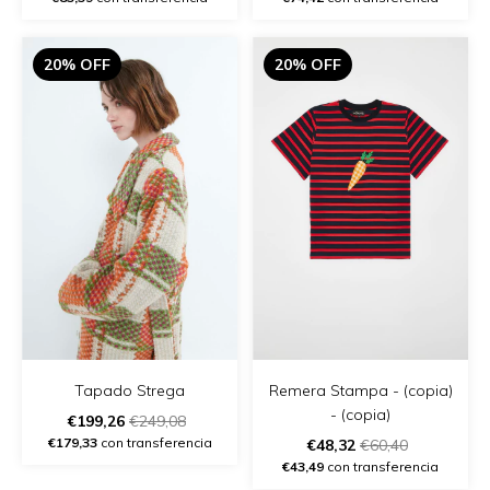
20% OFF
20% OFF
Remera Stampa - (copia)
Tapado Strega
- (copia)
€199,26
€249,08
€179,33
con transferencia
€48,32
€60,40
€43,49
con transferencia