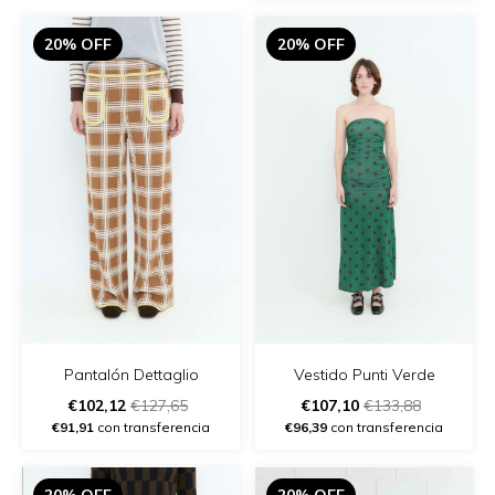
20% OFF
20% OFF
Pantalón Dettaglio
Vestido Punti Verde
€102,12
€127,65
€107,10
€133,88
€91,91
con transferencia
€96,39
con transferencia
20% OFF
20% OFF