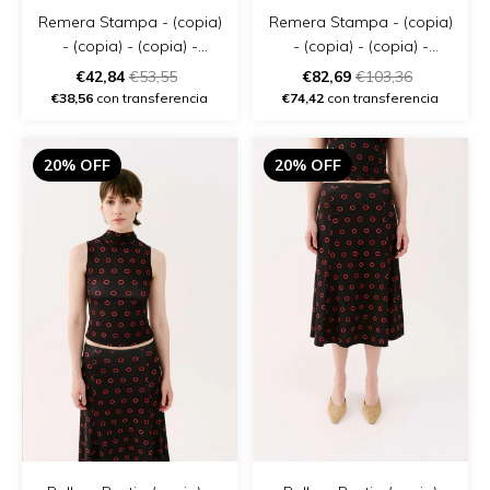
Remera Stampa - (copia)
Remera Stampa - (copia)
- (copia) - (copia) -
- (copia) - (copia) -
(copia) - (copia) - (copia)
(copia) - (copia) - (copia)
€42,84
€53,55
€82,69
€103,36
- (copia)
€38,56
con transferencia
€74,42
con transferencia
20% OFF
20% OFF