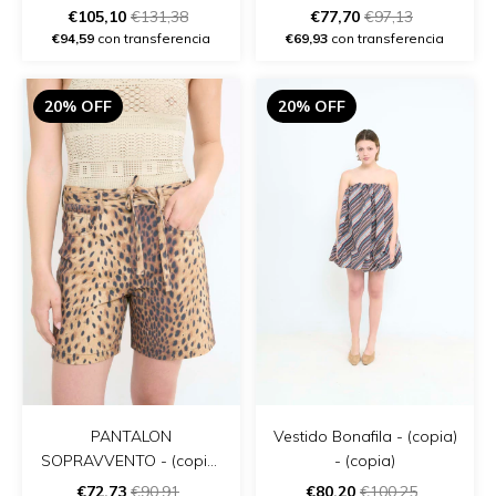
€105,10
€131,38
€77,70
€97,13
€94,59
con transferencia
€69,93
con transferencia
20% OFF
20% OFF
PANTALON
Vestido Bonafila - (copia)
SOPRAVVENTO - (copia)
- (copia)
- (copia) - (copia)
€72,73
€90,91
€80,20
€100,25