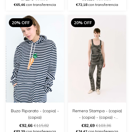
€65,46
con transferencia
€72,18
con transferencia
20% OFF
20% OFF
Buzo Riparato - (copia) -
Remera Stampa - (copia)
(copia)
- (copia) - (copia) -
(copia) - (copia) - (copia)
€92,66
€115,82
€82,69
€103,36
€83,39
con transferencia
€74,42
con transferencia