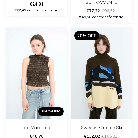
SOPRAVVENTO
€24,91
€22,42
con transferencia
€77,22
€96,52
€69,50
con transferencia
20% OFF
SIN CAMBIO
Top Macchiare
Sweater Club de Ski
€46,70
€132,02
€165,02