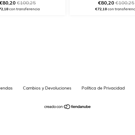
€80,20
€100,25
€80,20
€100,25
72,18
con transferencia
€72,18
con transferenc
rendas
Cambios y Devoluciones
Política de Privacidad