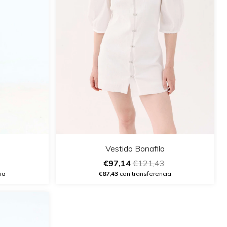
Vestido Bonafila
€97,14
€121,43
ia
€87,43
con transferencia