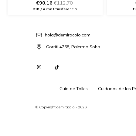
€90,16
€112,70
€81,14
con transferencia
€
hola@demiracolo.com
Gorriti 4758, Palermo Soho
Guía de Talles
Cuidados de las P
© Copyright demiracolo - 2026