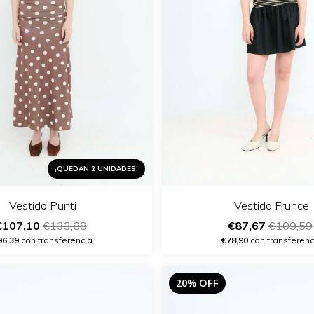
¡QUEDAN 2 UNIDADES!
Vestido Frunce
Vestido Punti
€87,67
€109,59
€107,10
€133,88
€78,90
con transferenc
96,39
con transferencia
20% OFF