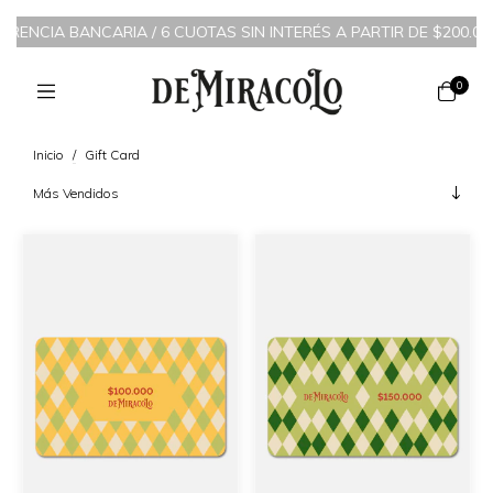
FERENCIA BANCARIA
/
6 CUOTAS SIN INTERÉS A PARTIR DE $200.000
0
Inicio
/
Gift Card