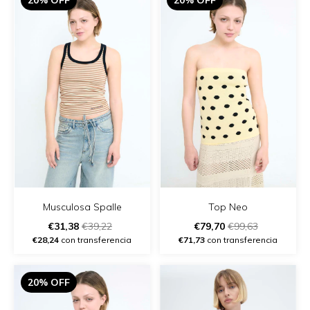
20% OFF
20% OFF
Musculosa Spalle
Top Neo
€31,38
€39,22
€79,70
€99,63
€28,24
con transferencia
€71,73
con transferencia
20% OFF