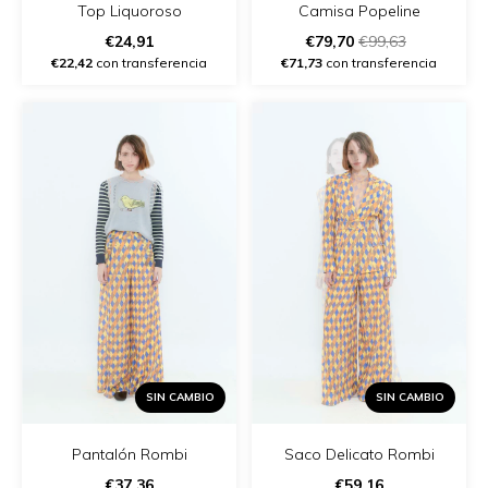
Top Liquoroso
Camisa Popeline
€24,91
€79,70
€99,63
€22,42
con transferencia
€71,73
con transferencia
SIN CAMBIO
SIN CAMBIO
Pantalón Rombi
Saco Delicato Rombi
€37,36
€59,16