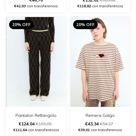
€46,70
€132,02
€165,02
€42,03
con transferencia
€118,82
con transferencia
20% OFF
20% OFF
Remera Galgo
Pantalon Rettangolo
€43,34
€54,17
€124,04
€155,05
€39,01
con transferencia
€111,64
con transferencia