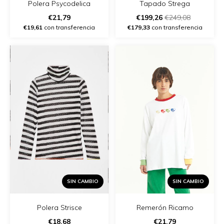
Polera Psycodelica
Tapado Strega
€21,79
€199,26
€249,08
€19,61
con transferencia
€179,33
con transferencia
SIN CAMBIO
SIN CAMBIO
Polera Strisce
Remerón Ricamo
€18,68
€21,79