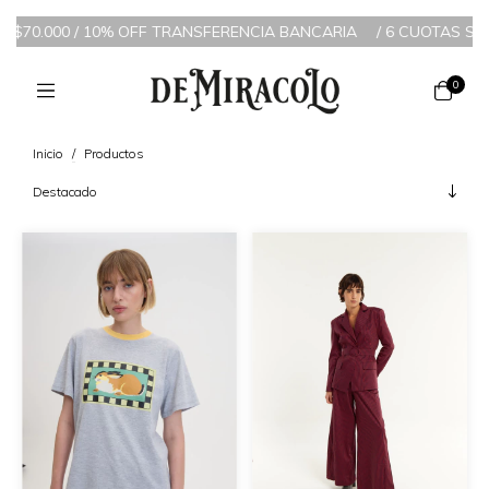
% OFF TRANSFERENCIA BANCARIA
/
6 CUOTAS SIN INTERÉS A PARTI
0
Inicio
/
Productos