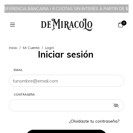
TRANSFERENCIA BANCARIA
/
6 CUOTAS SIN INTERÉS A PARTIR DE $20
0
Inicio
/
Mi Cuenta
/
Login
Iniciar sesión
EMAIL
CONTRASEÑA
¿Olvidaste tu contraseña?