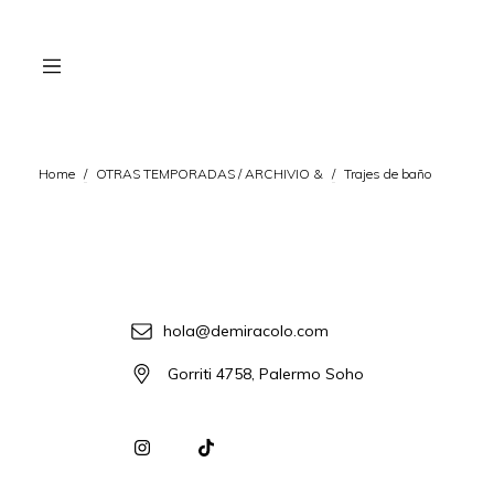
Home
/
OTRAS TEMPORADAS / ARCHIVIO &
/
Trajes de baño
hola@demiracolo.com
Gorriti 4758, Palermo Soho