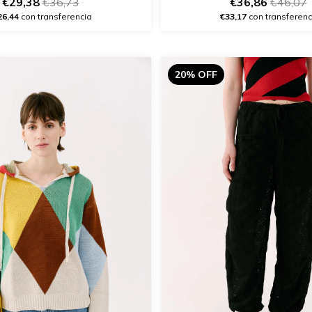
€29,38
€36,73
€36,86
€46,07
26,44
con transferencia
€33,17
con transferenc
20% OFF