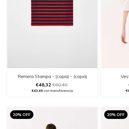
Vest
Remera Stampa - (copia) - (copia)
€48,32
€60,40
€
€43,49
con transferencia
20% OFF
20% OFF