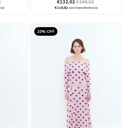
5
€132,02
€165,02
cia
€118,82
con transferencia
20% OFF