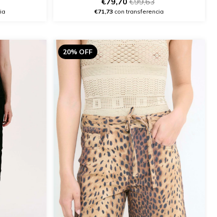
€79,70
€99,63
€71,73
con transferencia
ia
20% OFF