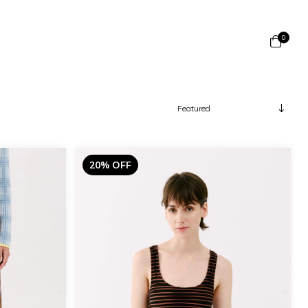
0
20% OFF