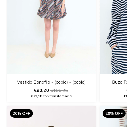
Vestido Bonafila - (copia) - (copia)
Buzo Ri
€80,20
€100,25
€72,18
con transferencia
€
20% OFF
20% OFF