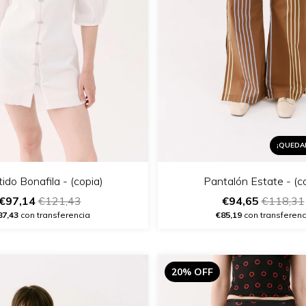
¡QUEDA
ido Bonafila - (copia)
Pantalón Estate - (c
€97,14
€121,43
€94,65
€118,31
87,43
con transferencia
€85,19
con transferenc
20% OFF