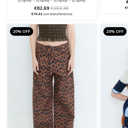
€82,69
€103,36
€
€74,42
con transferencia
20% OFF
20% OFF