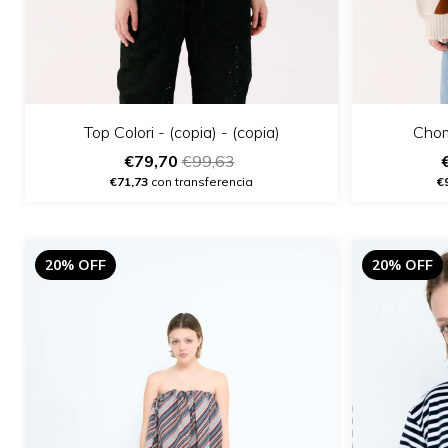
Top Colori - (copia) - (copia)
Chom
€79,70
€99,63
€71,73
con transferencia
€
20% OFF
20% OFF