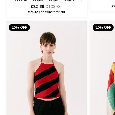
(copia)
€82,69
€103,36
€
€74,42
con transferencia
20% OFF
20% OFF