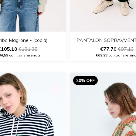
ba Maglione - (copia)
PANTALON SOPRAVVENTO 
€105,10
€131,38
€77,70
€97,13
94,59
con transferencia
€69,93
con transferenc
20% OFF