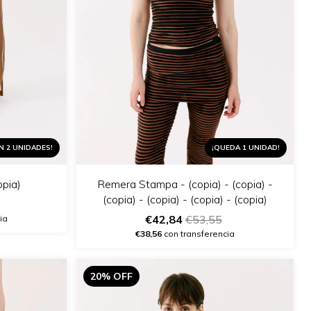
N 2 UNIDADES!
¡QUEDA 1 UNIDAD!
opia)
Remera Stampa - (copia) - (copia) -
(copia) - (copia) - (copia) - (copia)
€42,84
€53,55
ia
€38,56
con transferencia
20% OFF