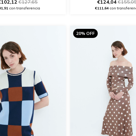
€102,12
€127,65
€124,04
€155,0
91,91
con transferencia
€111,64
con transferen
20% OFF