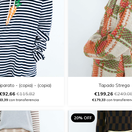
parato - (copia) - (copia)
Tapado Strega
€92,66
€115,82
€199,26
€249,0
83,39
con transferencia
€179,33
con transferen
20% OFF