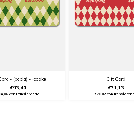
Card - (copia) - (copia)
Gift Card
€93,40
€31,13
84,06
con transferencia
€28,02
con transferenc