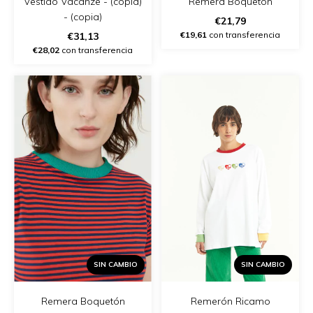
Remera Boquetón
Vestido Vacanze - (copia)
- (copia)
€21,79
€19,61
con transferencia
€31,13
€28,02
con transferencia
SIN CAMBIO
SIN CAMBIO
Remera Boquetón
Remerón Ricamo