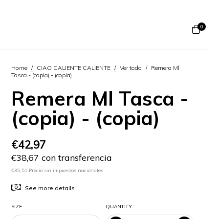
0
Home
/
CIAO CALIENTE CALIENTE
/
Ver todo
/
Remera Ml
Tasca - (copia) - (copia)
Remera Ml Tasca -
(copia) - (copia)
€42,97
€38,67 con transferencia
€35,51 Precio sin impuestos nacionales
See more details
SIZE
QUANTITY