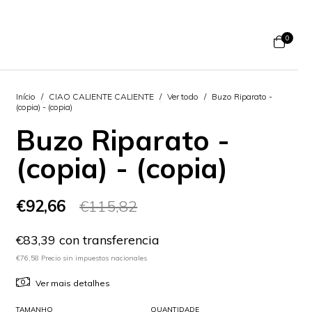
0
Início
/
CIAO CALIENTE CALIENTE
/
Ver todo
/
Buzo Riparato -
(copia) - (copia)
Buzo Riparato -
(copia) - (copia)
€92,66
€115,82
€83,39 con transferencia
€76,58 Precio sin impuestos nacionales
Ver mais detalhes
TAMANHO
QUANTIDADE