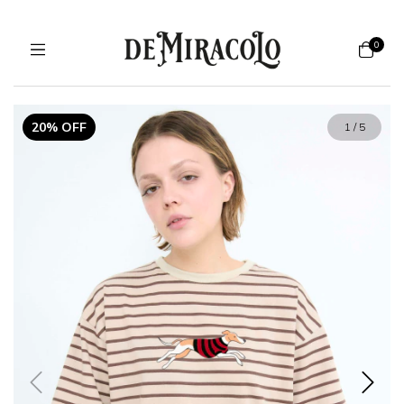
0
20% OFF
1
/
5