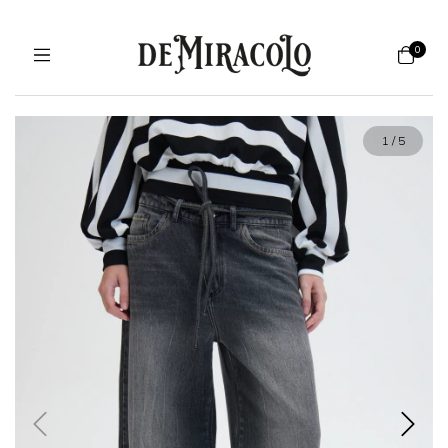
0
1
/
5