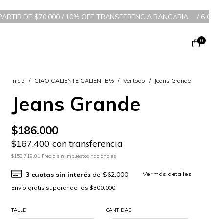
000 / 10% OFF TRANSFERENCIA BANCARIA
/
6 CUOTAS SIN INTERÉS
0
Inicio
/
CIAO CALIENTE CALIENTE %
/
Ver todo
/
Jeans Grande
Jeans Grande
$186.000
$167.400 con transferencia
$153.719,01 Precio sin impuestos nacionales
3
cuotas sin interés
de
$62.000
Ver más detalles
TALLE
CANTIDAD