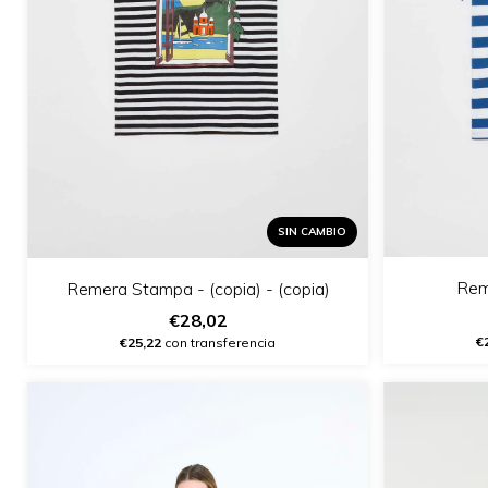
SIN CAMBIO
Rem
Remera Stampa - (copia) - (copia)
€28,02
€
€25,22
con transferencia