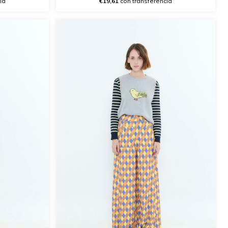
ia
€19,61
con transferencia