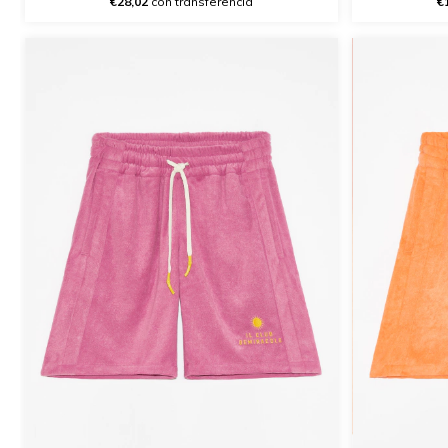
€
€28,02
con transferencia