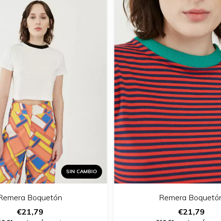
SIN CAMBIO
Remera Boquetón
Remera Boquetó
€21,79
€21,79