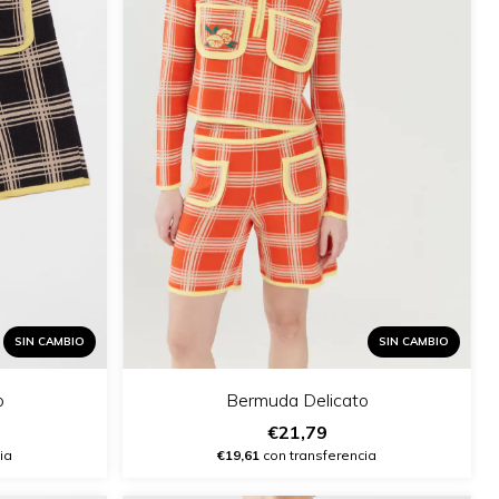
SIN CAMBIO
SIN CAMBIO
Bermuda Delicato
o
€21,79
€19,61
con transferencia
ia