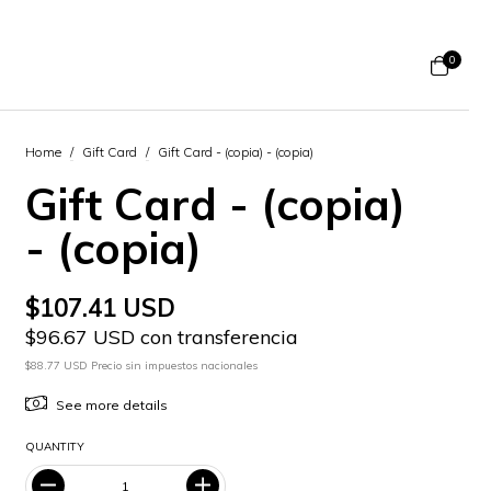
0
Home
/
Gift Card
/
Gift Card - (copia) - (copia)
Gift Card - (copia)
- (copia)
$107.41 USD
$96.67 USD con transferencia
$88.77 USD Precio sin impuestos nacionales
See more details
QUANTITY