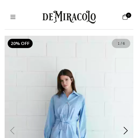
0
20% OFF
1
/
6