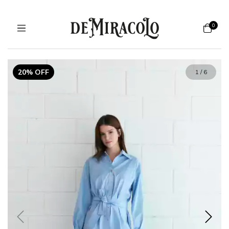
0
20% OFF
1
/
6