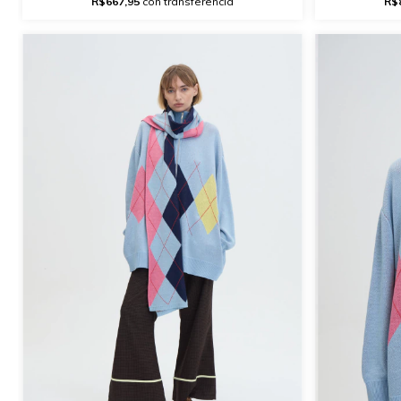
R$667,95
con transferencia
R$