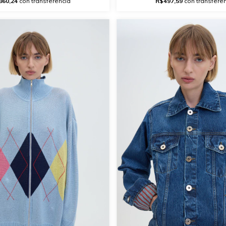
860,24
con transferencia
R$497,59
con transfere