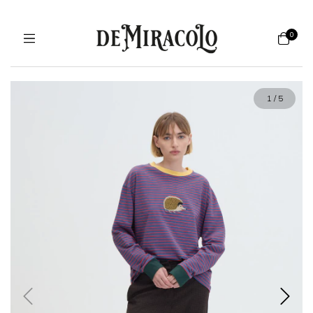
0
1
/
5