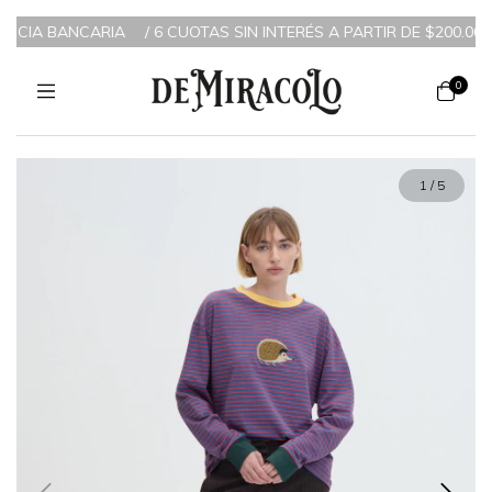
NCIA BANCARIA
/
6 CUOTAS SIN INTERÉS A PARTIR DE $200.000 /
0
1
/
5